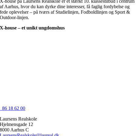
X-house på Laursens Realskole er et stærkt 10. klassestilbud i centrum
af Aarhus, hvor du kan dyrke dine interesser, få faglig fordybelse og
fede oplevelser – på tværs af Studielinjen, Fodboldlinjen og Sport &
Outdoor-linjen.
X-house – et unikt ungdomshus
86 18 62 00
Laursens Realskole
Hjelmensgade 12
8000 Aarhus C
LaursensRealskole@laureal.dk