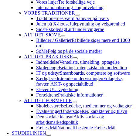
Vores linjer
Tre forskellige veje
Internationalisering
– og udveksling
VORES TRADITIONER
Traditionernes værdi
Samvær på tværs
Julen på X-house
Julepyntning og velgørenhed
Sidste skoledag
Luft under vingerne
ALT DET SJOVE
Billeder / Gallerier
Et billede siger mere end 1000
ord
SoMe
Følg os på de sociale medier
ALT DET PRAKTISKE
Indmeldelse
Venteliste, tilmelding, optagelse
Skolepenge
Betaling, rater, søskendemoderation
IT og udstyr
Smartboards, computere og software
Særligt vedrørende undervisningen
Fritagelse,
fravær, AKT- og specialtilbud
Eleven
UU-vejledning
Forældrene
Praktiske informationer
ALT DET FORMELLE
Skolebestyrelse
Ledelse, medlemmer og vedtægter
Evalueringer
Undersøgelser, karakterer og tilsyn
Den sociale klausul
Aktiv social- og
arbejdsmarkedspolitik
Fælles Mål
Nationalt bestemte Fælles Mål
STUDIELINJEN