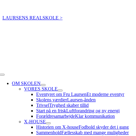
Skip
Elevintra
Forældreintra
Lærerintra
to
LAURSENS REALSKOLE >
content
Toggle
Navigation
OM SKOLEN
VORES SKOLE
Eventyret om Fru Laursen
Et moderne eventyr
Skolens værdier
Laursen-ånden
Trivsel
Tryghed skaber tillid
Start på en frisk
Luftforandring og ny energi
Forældresamarbejde
Klar kommunikation
X-HOUSE
Historien om X-house
Fodbold skyder det i gang
Sammenhold
Fællesskab med mange muligheder