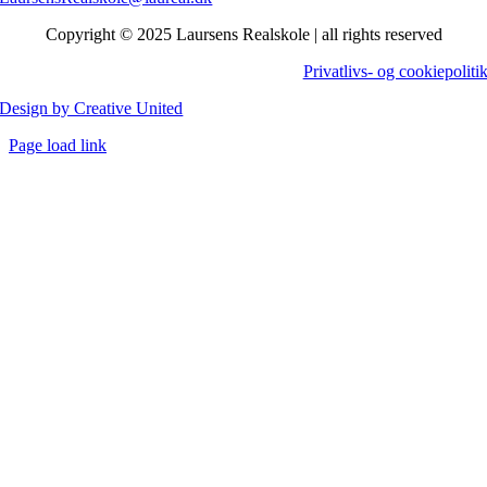
Copyright © 2025 Laursens Realskole | all rights reserved
Privatlivs- og cookiepoliti
Design by Creative United
Close
Page load link
Sliding
Go
Bar
to
Area
Top