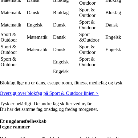
Matematik
Dansk
Blokfag
Blokfag
Outdoor
Sport &
Matematik
Dansk
Blokfag
Blokfag
Outdoor
Sport &
Matematik
Engelsk
Dansk
Dansk
Outdoor
Sport &
Sport
Matematik
Dansk
Engelsk
Outdoor
&Outdoor
Sport &
Sport &
Matematik
Dansk
Engelsk
Outdoor
Outdoor
Sport &
Sport &
Engelsk
Outdoor
Outdoor
Engelsk
Blokfag lige nu er dans, escape room, fitness, mediefag og tysk.
Oversigt over blokfag på Sport & Outdoor-linjen >
Tysk er helårligt. De andre fag skifter ved nytår.
Du har det samme fag onsdag og fredag morgener.
Et ungdomsfællesskab
i egne rammer