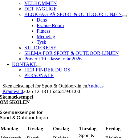
VELKOMMEN
DET FAGLIGE
BLOKFAG PÅ SPORT & OUTDOOR-LINJEN
Dans
Escape Room
Fitness
Mediefag
Tysk
STUDIEREJSE
SKEMA FOR SPORT & OUTDOOR-LINJEN
Prøver i 10. klasse forår 2026
KONTAKT
HER FINDER DU OS
PERSONALE
Skemaeksempel for Sport & Outdoor-linjen
Andreas
Krautwald
2025-12-18T15:46:47+01:00
Skemaeksempel
OM SKOLEN
Skemaeksempel for
Sport & Outdoor-linjen
Mandag
Tirsdag
Onsdag
Torsdag
Fredag
Sport &