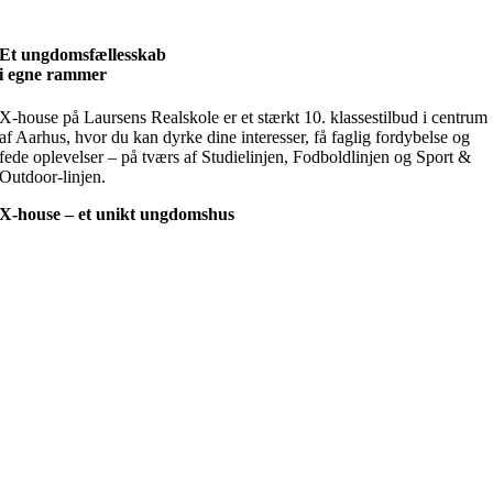
Et ungdomsfællesskab
i egne rammer
X-house på Laursens Realskole er et stærkt 10. klassestilbud i centrum
af Aarhus, hvor du kan dyrke dine interesser, få faglig fordybelse og
fede oplevelser – på tværs af Studielinjen, Fodboldlinjen og Sport &
Outdoor-linjen.
X-house – et unikt ungdomshus