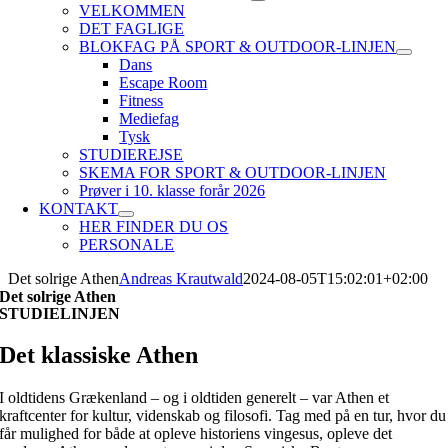
VELKOMMEN
DET FAGLIGE
BLOKFAG PÅ SPORT & OUTDOOR-LINJEN
Dans
Escape Room
Fitness
Mediefag
Tysk
STUDIEREJSE
SKEMA FOR SPORT & OUTDOOR-LINJEN
Prøver i 10. klasse forår 2026
KONTAKT
HER FINDER DU OS
PERSONALE
Det solrige Athen
Andreas Krautwald
2024-08-05T15:02:01+02:00
Det solrige Athen
STUDIELINJEN
Det klassiske Athen
I oldtidens Grækenland – og i oldtiden generelt – var Athen et
kraftcenter for kultur, videnskab og filosofi. Tag med på en tur, hvor du
får mulighed for både at opleve historiens vingesus, opleve det