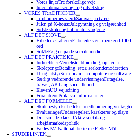
Vores linjer
Tre forskellige veje
Internationalisering
– og udveksling
VORES TRADITIONER
Traditionernes værdi
Samvær på tværs
Julen på X-house
Julepyntning og velgørenhed
Sidste skoledag
Luft under vingerne
ALT DET SJOVE
Billeder / Gallerier
Et billede siger mere end 1000
ord
SoMe
Følg os på de sociale medier
ALT DET PRAKTISKE
Indmeldelse
Venteliste, tilmelding, optagelse
Skolepenge
Betaling, rater, søskendemoderation
IT og udstyr
Smartboards, computere og software
Særligt vedrørende undervisningen
Fritagelse,
fravær, AKT- og specialtilbud
Eleven
UU-vejledning
Forældrene
Praktiske informationer
ALT DET FORMELLE
Skolebestyrelse
Ledelse, medlemmer og vedtægter
Evalueringer
Undersøgelser, karakterer og tilsyn
Den sociale klausul
Aktiv social- og
arbejdsmarkedspolitik
Fælles Mål
Nationalt bestemte Fælles Mål
STUDIELINJEN