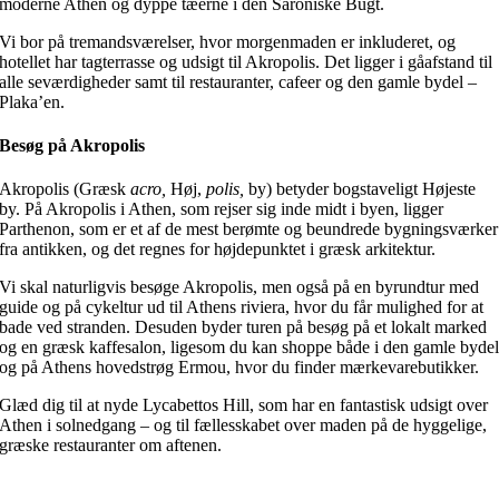
moderne Athen og dyppe tæerne i den Saroniske Bugt.
Vi bor på tremandsværelser, hvor morgenmaden er inkluderet, og
hotellet har tagterrasse og udsigt til Akropolis. Det ligger i gåafstand til
alle seværdigheder samt til restauranter, cafeer og den gamle bydel –
Plaka’en.
Besøg på Akropolis
Akropolis (Græsk
acro,
Høj,
polis,
by) betyder bogstaveligt Højeste
by. På Akropolis i Athen, som rejser sig inde midt i byen, ligger
Parthenon, som er et af de mest berømte og beundrede bygningsværker
fra antikken, og det regnes for højdepunktet i græsk arkitektur.
Vi skal naturligvis besøge Akropolis, men også på en byrundtur med
guide og på cykeltur ud til Athens riviera, hvor du får mulighed for at
bade ved stranden. Desuden byder turen på besøg på et lokalt marked
og en græsk kaffesalon, ligesom du kan shoppe både i den gamle byde
og på Athens hovedstrøg Ermou, hvor du finder mærkevarebutikker.
Glæd dig til at nyde Lycabettos Hill, som har en fantastisk udsigt over
Athen i solnedgang – og til fællesskabet over maden på de hyggelige,
græske restauranter om aftenen.