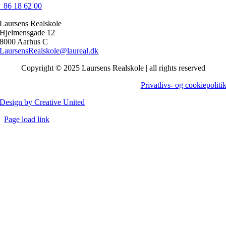
86 18 62 00
Laursens Realskole
Hjelmensgade 12
8000 Aarhus C
LaursensRealskole@laureal.dk
Copyright © 2025 Laursens Realskole | all rights reserved
Privatlivs- og cookiepoliti
Design by Creative United
Close
Page load link
Sliding
Go
Bar
to
Area
Top