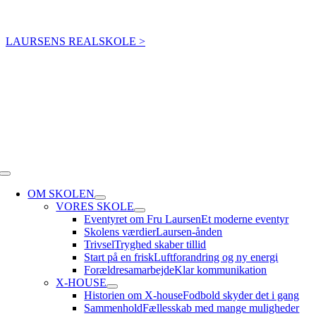
Skip
Elevintra
Forældreintra
Lærerintra
to
LAURSENS REALSKOLE >
content
Toggle
Navigation
OM SKOLEN
VORES SKOLE
Eventyret om Fru Laursen
Et moderne eventyr
Skolens værdier
Laursen-ånden
Trivsel
Tryghed skaber tillid
Start på en frisk
Luftforandring og ny energi
Forældresamarbejde
Klar kommunikation
X-HOUSE
Historien om X-house
Fodbold skyder det i gang
Sammenhold
Fællesskab med mange muligheder