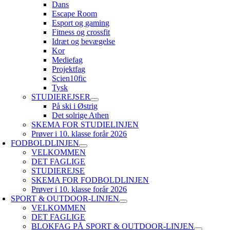
Dans
Escape Room
Esport og gaming
Fitness og crossfit
Idræt og bevægelse
Kor
Mediefag
Projektfag
Scien10fic
Tysk
STUDIEREJSER
På ski i Østrig
Det solrige Athen
SKEMA FOR STUDIELINJEN
Prøver i 10. klasse forår 2026
FODBOLDLINJEN
VELKOMMEN
DET FAGLIGE
STUDIEREJSE
SKEMA FOR FODBOLDLINJEN
Prøver i 10. klasse forår 2026
SPORT & OUTDOOR-LINJEN
VELKOMMEN
DET FAGLIGE
BLOKFAG PÅ SPORT & OUTDOOR-LINJEN