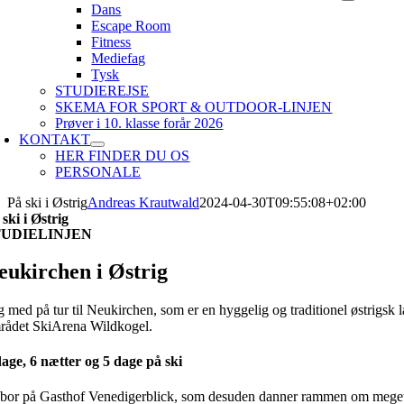
Dans
Escape Room
Fitness
Mediefag
Tysk
STUDIEREJSE
SKEMA FOR SPORT & OUTDOOR-LINJEN
Prøver i 10. klasse forår 2026
KONTAKT
HER FINDER DU OS
PERSONALE
På ski i Østrig
Andreas Krautwald
2024-04-30T09:55:08+02:00
 ski i Østrig
TUDIELINJEN
eukirchen i Østrig
 med på tur til Neukirchen, som er en hyggelig og traditionel østrigsk la
rådet SkiArena Wildkogel.
dage, 6 nætter og 5 dage på ski
 bor på Gasthof Venedigerblick, som desuden danner rammen om meget 