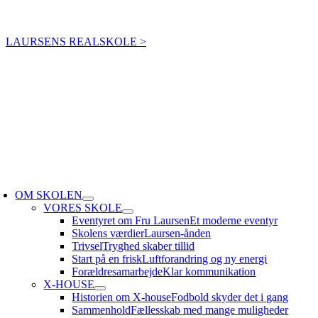
Skip
Elevintra
Forældreintra
Lærerintra
to
LAURSENS REALSKOLE >
content
oggle
avigation
OM SKOLEN
VORES SKOLE
Eventyret om Fru Laursen
Et moderne eventyr
Skolens værdier
Laursen-ånden
Trivsel
Tryghed skaber tillid
Start på en frisk
Luftforandring og ny energi
Forældresamarbejde
Klar kommunikation
X-HOUSE
Historien om X-house
Fodbold skyder det i gang
Sammenhold
Fællesskab med mange muligheder