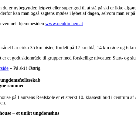
du er nybegynder, letøvet eller super god til at stå på ski er ikke afgøre
 derfor kan man også sagtens mødes i løbet af dagen, selvom man er på 
 eventuelt hjemmesiden
www.neukirchen.at
ifakta:
ådet har cirka 35 km pister, fordelt på 17 km blå, 14 km røde og 6 km sor
 er et godt skiområde til grupper med forskellige niveauer. Start- og slu
rside
»
På ski i Østrig
 ungdomsfællesskab
egne rammer
house på Laursens Realskole er et stærkt 10. klassestilbud i centrum af 
jen.
house – et unikt ungdomshus