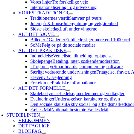
Vores linjer
Tre forskellige veje
Internationalisering
– og udveksling
VORES TRADITIONER
Traditionernes værdi
Samvær på tværs
Julen på X-house
Julepyntning og velgørenhed
Sidste skoledag
Luft under vingerne
ALT DET SJOVE
Billeder / Gallerier
Et billede siger mere end 1000 ord
SoMe
Følg os på de sociale medier
ALT DET PRAKTISKE
Indmeldelse
Venteliste, tilmelding, optagelse
Skolepenge
Betaling, rater, søskendemoderation
IT og udstyr
Smartboards, computere og software
Særligt vedrørende undervisningen
Fritagelse, fravær, 
Eleven
UU-vejledning
Forældrene
Praktiske informationer
ALT DET FORMELLE
Skolebestyrelse
Ledelse, medlemmer og vedtægter
Evalueringer
Undersøgelser, karakterer og tilsyn
Den sociale klausul
Aktiv social- og arbejdsmarkedspol
Fælles Mål
Nationalt bestemte Fælles Mål
STUDIELINJEN
VELKOMMEN
DET FAGLIGE
BLOKFAG