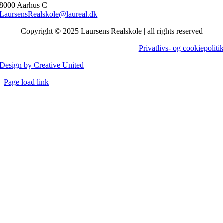
8000 Aarhus C
LaursensRealskole@laureal.dk
Copyright © 2025 Laursens Realskole | all rights reserved
Privatlivs- og cookiepoliti
Design by Creative United
Close
Page load link
Sliding
Go
Bar
to
Area
Top