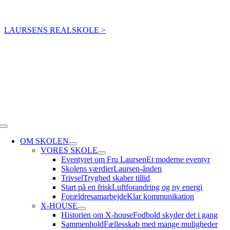
Skip
Elevintra
Forældreintra
Lærerintra
to
LAURSENS REALSKOLE >
content
Toggle
Navigation
OM SKOLEN
VORES SKOLE
Eventyret om Fru Laursen
Et moderne eventyr
Skolens værdier
Laursen-ånden
Trivsel
Tryghed skaber tillid
Start på en frisk
Luftforandring og ny energi
Forældresamarbejde
Klar kommunikation
X-HOUSE
Historien om X-house
Fodbold skyder det i gang
Sammenhold
Fællesskab med mange muligheder