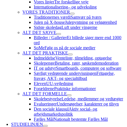
Vores linjer
Tre forskellige veje
Internationalisering
– og udveksling
VORES TRADITIONER
Traditionernes værdi
Samvær på tværs
Julen på X-house
Julepyntning og velgørenhed
Sidste skoledag
Luft under vingerne
ALT DET SJOVE
Billeder / Gallerier
Et billede siger mere end 1000
ord
SoMe
Følg os på de sociale medier
ALT DET PRAKTISKE
Indmeldelse
Venteliste, tilmelding, optagelse
Skolepenge
Betaling, rater, søskendemoderation
IT og udstyr
Smartboards, computere og software
Særligt vedrørende undervisningen
Fritagelse,
fravær, AKT- og specialtilbud
Eleven
UU-vejledning
Forældrene
Praktiske informationer
ALT DET FORMELLE
Skolebestyrelse
Ledelse, medlemmer og vedtægter
Evalueringer
Undersøgelser, karakterer og tilsyn
Den sociale klausul
Aktiv social- og
arbejdsmarkedspolitik
Fælles Mål
Nationalt bestemte Fælles Mål
STUDIELINJEN