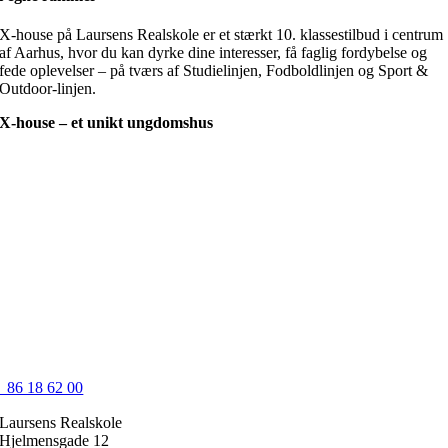
X-house på Laursens Realskole er et stærkt 10. klassestilbud i centrum
af Aarhus, hvor du kan dyrke dine interesser, få faglig fordybelse og
fede oplevelser – på tværs af Studielinjen, Fodboldlinjen og Sport &
Outdoor-linjen.
X-house – et unikt ungdomshus
86 18 62 00
Laursens Realskole
Hjelmensgade 12