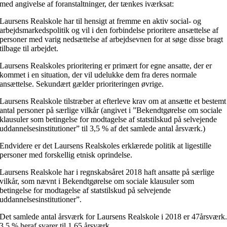
med angivelse af foranstaltninger, der tænkes iværksat:
Laursens Realskole har til hensigt at fremme en aktiv social- og
arbejdsmarkedspolitik og vil i den forbindelse prioritere ansættelse af
personer med varig nedsættelse af arbejdsevnen for at søge disse bragt
tilbage til arbejdet.
Laursens Realskoles prioritering er primært for egne ansatte, der er
kommet i en situation, der vil udelukke dem fra deres normale
ansættelse. Sekundært gælder prioriteringen øvrige.
Laursens Realskole tilstræber at efterleve krav om at ansætte et bestemt
antal personer på særlige vilkår (angivet i ”Bekendtgørelse om sociale
klausuler som betingelse for modtagelse af statstilskud på selvejende
uddannelsesinstitutioner” til 3,5 % af det samlede antal årsværk.)
Endvidere er det Laursens Realskoles erklærede politik at ligestille
personer med forskellig etnisk oprindelse.
Laursens Realskole har i regnskabsåret 2018 haft ansatte på særlige
vilkår, som nævnt i Bekendtgørelse om sociale klausuler som
betingelse for modtagelse af statstilskud på selvejende
uddannelsesinstitutioner”.
Det samlede antal årsværk for Laursens Realskole i 2018 er 47årsværk
3,5 % heraf svarer til 1,65 årsværk.